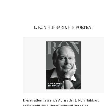
L. RON HUBBARD: EIN PORTRÄT
Dieser allumfassende Abriss der L. Ron Hubbard
Serie lenkt die Aufmerksamkeit auf seine