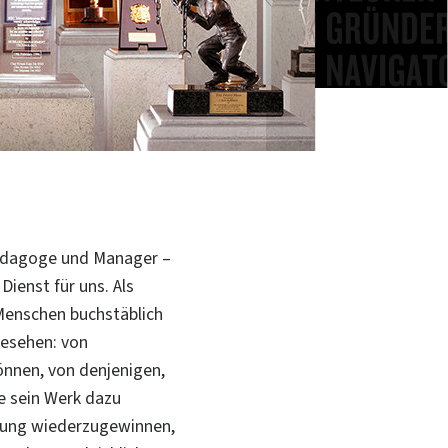
 Pädagoge und Manager –
Dienst für uns.
Als
 Menschen buchstäblich
gesehen: von
önnen, von denjenigen,
e sein Werk dazu
tung wiederzugewinnen,