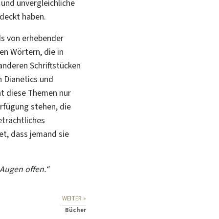
 und unvergleichliche
tdeckt haben.
rds von erhebender
en Wörtern, die in
anderen Schriftstücken
n Dianetics und
at diese Themen nur
erfügung stehen, die
trächtliches
et, dass jemand sie
 Augen offen.“
WEITER »
Bücher