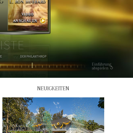
G
L. RON HUBBARD
VIDEO
ANSCHAUEN
ISTE
RE
DER PHILANTHROP
Einführung
abspielen
NEUIGKEITEN