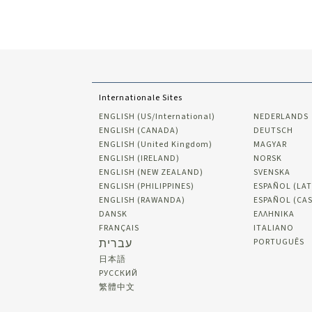
Internationale Sites
ENGLISH (US/International)
NEDERLANDS
ENGLISH (CANADA)
DEUTSCH
ENGLISH (United Kingdom)
MAGYAR
ENGLISH (IRELAND)
NORSK
ENGLISH (NEW ZEALAND)
SVENSKA
ENGLISH (PHILIPPINES)
ESPAÑOL (LAT
ENGLISH (RAWANDA)
ESPAÑOL (CA
DANSK
ΕΛΛΗΝΙΚA
FRANÇAIS
ITALIANO
עברית
PORTUGUÊS
日本語
РУССКИЙ
繁體中文