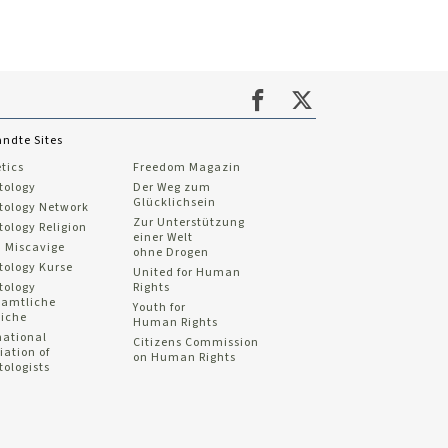
ndte Sites
tics
Freedom Magazin
tology
Der Weg zum
Glücklichsein
tology Network
Zur Unterstützung
tology Religion
einer Welt
 Miscavige
ohne Drogen
tology Kurse
United for Human
tology
Rights
namtliche
Youth for
liche
Human Rights
national
Citizens Commission
iation of
on Human Rights
tologists