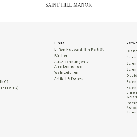
SAINT HILL MANOR
Links
Verwa
L. Ron Hubbard: Ein Porträt
Diane
Bücher
Scien
Auszeichnungen &
Scien
Anerkennungen
Scien
Wahrzeichen
David
Artikel & Essays
INO)
Scien
STELLANO)
Scien
Ehre
Geist
Inter
Assoc
Scien