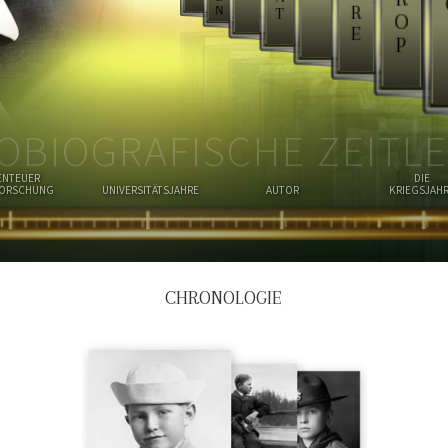
R
N
T
O
E
P
OBIOGRAFISCHE ZEITLE
ENTEUER
DIE
FORSCHUNG
UNIVERSITÄTSJAHRE
AUTOR
KRIEGSJAH
CHRONOLOGIE