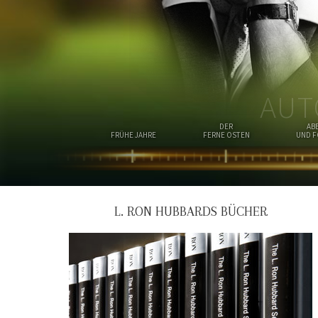
AUT
DER
AB
FRÜHE JAHRE
FERNE OSTEN
UND 
L. RON HUBBARDS BÜCHER