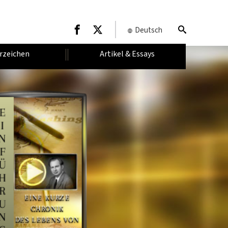
Deutsch
rzeichen
Artikel & Essays
E
I
N
F
Ü
H
R
EINE KURZE
U
CHRONIK
N
DES LEBENS VON