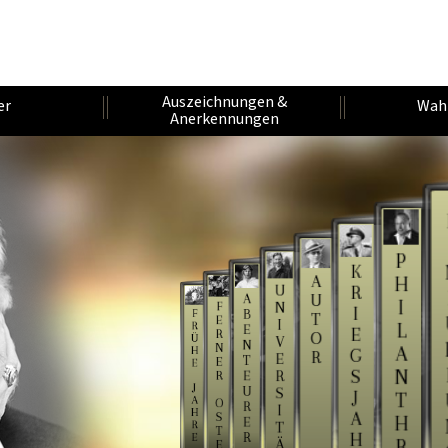
Auszeichnungen &
er
Wah
Anerkennungen
P
K
A
H
U
R
U
A
I
N
F
I
B
F
T
E
I
L
R
E
E
R
O
Ü
V
N
N
A
H
G
R
E
T
E
E
N
S
R
E
R
J
U
S
J
T
A
O
R
I
H
A
S
H
E
R
T
T
H
R
E
R
Ä
E