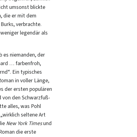
Nicht umsonst blickte
, die er mit dem
. Burks
, verbrachte.
 weniger legendär als
ab es niemanden, der
bard
…
farbenfroh,
nd“. Ein typisches
Roman in voller Länge,
nes der ersten populären
ld von den Schwarzfuß-
te alles, was Pohl
„wirklich seltene Art
die
New York Times
und
 Roman die erste