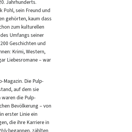
20. Jahrhunderts.
k Pohl
, sein Freund und
gen gehörten, kaum dass
chon zum kulturellen
t des Umfangs seiner
 200 Geschichten und
nen: Krimi, Western,
ogar Liebesromane – war
-Magazin. Die Pulp-
stand, auf dem sie
h waren die Pulp-
schen Bevölkerung – von
 erster Linie ein
en, die ihre Karriere
in
thly
begannen, zählten