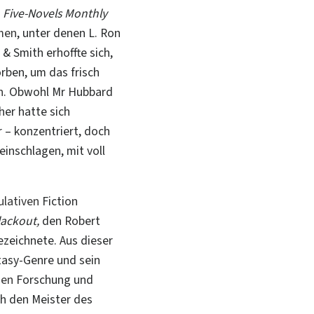
r
Five-Novels Monthly
men
, unter denen L. Ron
& Smith erhoffte sich,
rben, um das frisch
n
. Obwohl
Mr Hubbard
her hatte sich
r
–
konzentriert, doch
inschlagen, mit voll
ulativen
Fiction
lackout,
den Robert
ezeichnete. Aus dieser
tasy-Genre und sein
hen
Forschung und
h den Meister des