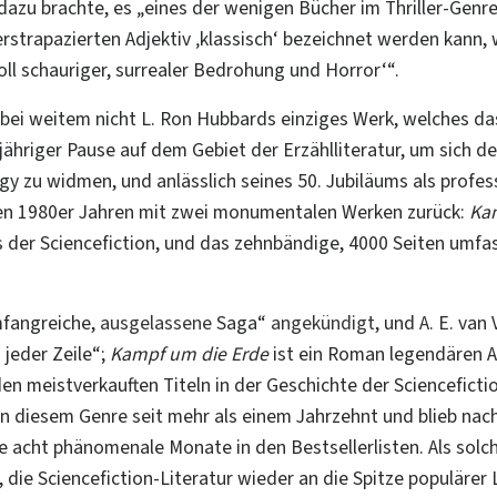
 dazu brachte, es „eines der wenigen Bücher im Thriller-Genr
strapazierten Adjektiv ‚klassisch‘ bezeichnet werden kann, wi
oll schauriger, surrealer Bedrohung und Horror‘“.
bei weitem nicht L. Ron Hubbards einziges Werk, welches das
jähriger Pause auf dem Gebiet der Erzählliteratur, um sich d
y zu widmen, und anlässlich seines 50. Jubiläums als professi
en 1980er Jahren mit zwei monumentalen Werken zurück:
Kam
 der Sciencefiction, und das
zehnbändige
, 4000 Seiten umf
mfangreiche,
ausgelassene
Saga“
angekündigt
, und
A
. E. van
 jeder Zeile“;
Kampf um die Erde
ist ein Roman legendären 
en meistverkauften Titeln in der Geschichte der Scienceficti
 in diesem Genre seit mehr als einem Jahrzehnt und blieb nac
re acht phänomenale Monate in den Bestsellerlisten. Als so
 die Sciencefiction-Literatur wieder an die Spitze populärer 