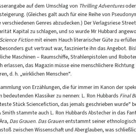
fasserangabe auf dem Umschlag von
Thrilling Adventures
ode
steigerung. (Gleiches galt auch für eine Reihe von
Pseudony
 verschiedenen Genres abzudecken.) Der Verlagsriese Street 
arität Kapital zu schlagen, und so wurde Mr Hubbard angewo
Science Fiction
mit einem Hauch literarischer Güte zu
erfülle
besonders gut vertraut war, faszinierte ihn das Angebot. Bis
liche Maschinen
–
Raumschiffe, Strahlenpistolen und Robote
th
erlassen
, das Magazin müsse eine menschlichere Richtung e
n, d. h. „wirklichen Menschen“.
Sammlung von Erzählungen, die für immer im
Kanon
der
spek
en bedeutenden Klassiker zu nennen: L. Ron Hubbards
Final B
kteste Stück Sciencefiction, das jemals geschrieben wurde“ b
 & Smith stammte auch
L. Ron Hubbards
Abstecher
in das Fan
 Ära,
Das Grauen
.
Das Grauen
entstammt seiner
ethnologisc
oß zwischen Wissenschaft und Aberglauben, was schließlic