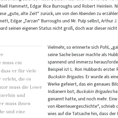
hiell Hammett, Edgar Rice Burroughs und
Robert Heinlein
. 
ese „gute, alte Zeit“ zurück, um von den Abenden zu erzählen
tt, Edgar „Tarzan“ Burroughs und Mr. Pulp selbst,
Arthur J
rd seinen eigenen Status nicht groß, doch war dieser nicht
Vielmehr, so erinnerte sich Pohl, „g
er
seine Sache besser machte als Hub
spannend und immerzu herausforder
 muss ein
Beispiel ist L. Ron Hubbards erster 
 dass er für viele
Buckskin Brigades
. Er wurde als ei
erlebt, die es
Werke gefeiert, das ein genaues Bi
utor muss die Leser
Indianern bot;
Buckskin Brigades
hat
hierhin und
genannt hatte, und noch mehr. Eine 
 er muss ihnen
von Abenteuergeschichte“, schrieb 
be und eine
wies auf die Tatsache hin, dass der