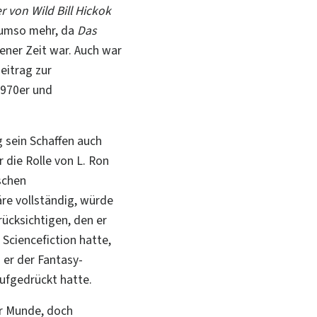
 von Wild Bill Hickok
 umso mehr, da
Das
ener Zeit war. Auch war
eitrag zur
1970er und
g
sein Schaffen auch
 die Rolle von L. Ron
schen
re vollständig, würde
rücksichtigen, den er
Sciencefiction hatte,
 er der Fantasy-
aufgedrückt hatte.
er Munde, doch