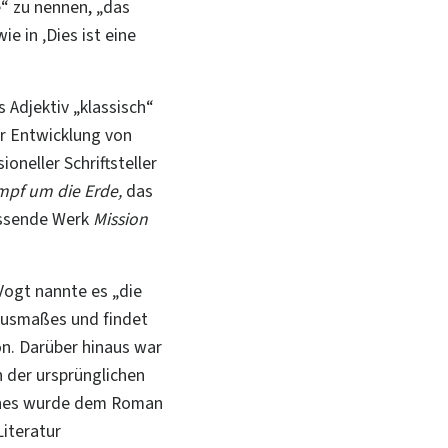
e“ zu nennen, „das
e in ‚Dies ist eine
 Adjektiv „klassisch“
er Entwicklung von
oneller Schriftsteller
pf um die Erde,
das
assende Werk
Mission
 Vogt nannte es „die
Ausmaßes und findet
on. Darüber hinaus war
h der ursprünglichen
lches wurde dem Roman
Literatur