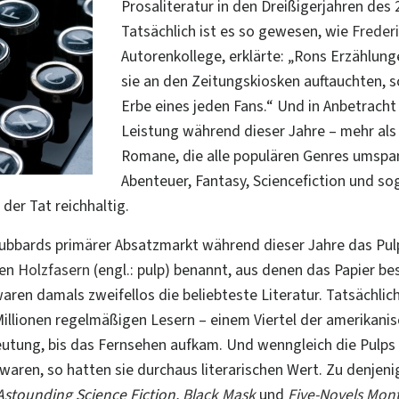
Prosaliteratur in den Dreißigerjahren des 
Tatsächlich ist es so gewesen, wie
Frederi
Autorenkollege, erklärte: „Rons Erzählun
sie an den Zeitungskiosken auftauchten, s
Erbe eines jeden Fans.“ Und in Anbetrach
Leistung während dieser Jahre – mehr als
Romane, die alle populären Genres umspan
Abenteuer, Fantasy, Sciencefiction und s
 der Tat reichhaltig.
bbards primärer Absatzmarkt während dieser Jahre das Pulp
den
Holzfasern
(engl.: pulp) benannt, aus denen das Papier be
ren damals zweifellos die beliebteste Literatur. Tatsächlic
illionen regelmäßigen Lesern – einem Viertel der amerikani
utung, bis das Fernsehen aufkam. Und wenngleich die Pulps in
waren, so hatten sie durchaus literarischen Wert.
Zu denjenig
 Astounding Science Fiction,
Black Mask
und
Five-Novels Mon