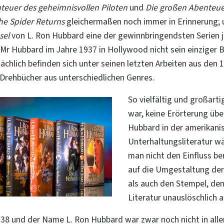
teuer des geheimnisvollen Piloten
und
Die großen Abenteuer
he Spider Returns
gleichermaßen noch immer in Erinnerung;
sel
von L. Ron Hubbard eine der gewinnbringendsten Serien j
Mr Hubbard im Jahre 1937 in Hollywood nicht sein einziger B
ächlich befinden sich unter seinen letzten Arbeiten aus den 
Drehbücher aus unterschiedlichen Genres.
So vielfältig und
großarti
war, keine Erörterung über
Hubbard in der amerikani
Unterhaltungsliteratur wä
man nicht den Einfluss be
auf die Umgestaltung der 
als auch den Stempel, den
Literatur unauslöschlich 
938 und der Name L. Ron Hubbard war zwar noch nicht in all