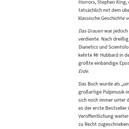
Horrors,
Stephen King
,
tatsächlich mit dem über
klassische Geschichte v
Das Grauen
war jedoch 
verdiente. Nach dreißig
Dianetics und Scientolog
kehrte Mr Hubbard in d
größte
einbändige
Epos
Erde
.
Das Buch wurde als „u
großartige Pulpmusik in
sich noch immer unter d
es der erste Bestseller
Veröffentlichung weite
zu Recht zugeschrieben,