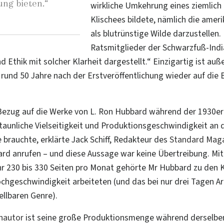
ung bieten.“
wirkliche Umkehrung eines ziemlich
Klischees bildete, nämlich die ame
als blutrünstige Wilde darzustellen.
Ratsmitglieder der Schwarzfuß-India
 Ethik mit solcher Klarheit dargestellt.“ Einzigartig ist au
rund 50 Jahre nach der Erstveröffentlichung wieder auf die B
 Bezug auf die Werke von L. Ron Hubbard während der 1930er
staunliche Vielseitigkeit und Produktionsgeschwindigkeit an
brauchte, erklärte Jack Schiff, Redakteur des
Standard Mag
ard anrufen – und diese Aussage war keine Übertreibung. Mit
r 230 bis 330 Seiten pro Monat gehörte
Mr Hubbard
zu den 
 Hochgeschwindigkeit arbeiteten (und das bei nur drei Tagen 
ellbaren Genre).
hautor
ist seine große Produktionsmenge während derselben 