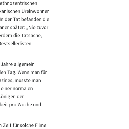
ethnozentrischen
rikanischen Ureinwohner
 In der Tat befanden die
ner später: „Nie zuvor
ßerdem die Tatsache,
estsellerlisten
 Jahre allgemein
 den Tag. Wenn man für
azines
, musste man
 einer normalen
Königen der
Arbeit pro Woche und
Zeit für solche Filme