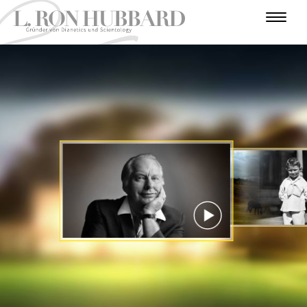
E
I
P
K
N
A
H
U
R
F
A
U
F
I
N
I
B
F
T
E
Ü
I
R
L
E
E
R
O
Ü
V
N
H
N
A
H
G
R
E
T
E
E
R
N
S
R
E
R
J
U
S
J
U
T
A
O
R
I
H
A
S
H
N
E
T
R
T
H
R
E
R
G
Ä
E
R
N
T
O
E
P
VIDEO
ANSCHAUEN