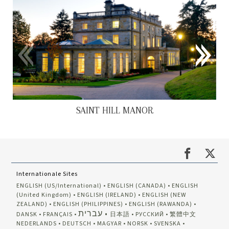
SAINT HILL MANOR
Internationale Sites
ENGLISH (US/International)
ENGLISH (CANADA)
ENGLISH
(United Kingdom)
ENGLISH (IRELAND)
ENGLISH (NEW
ZEALAND)
ENGLISH (PHILIPPINES)
ENGLISH (RAWANDA)
עברית
DANSK
FRANÇAIS
日本語
РУССКИЙ
繁體中文
NEDERLANDS
DEUTSCH
MAGYAR
NORSK
SVENSKA