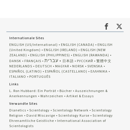
Internationale Sites
ENGLISH (US/International)
ENGLISH (CANADA)
ENGLISH
(United Kingdom)
ENGLISH (IRELAND)
ENGLISH (NEW
ZEALAND)
ENGLISH (PHILIPPINES)
ENGLISH (RAWANDA)
עברית
DANSK
FRANÇAIS
日本語
РУССКИЙ
繁體中文
NEDERLANDS
DEUTSCH
MAGYAR
NORSK
SVENSKA
ESPAÑOL (LATINO)
ESPAÑOL (CASTELLANO)
ΕΛΛΗΝΙΚA
ITALIANO
PORTUGUÊS
Links
L. Ron Hubbard: Ein Porträt
Bücher
Auszeichnungen &
Anerkennungen
Wahrzeichen
Artikel & Essays
Verwandte Sites
Dianetics
Scientology
Scientology Network
Scientology
Religion
David Miscavige
Scientology Kurse
Scientology
Ehrenamtliche Geistliche
International Association of
Scientologists