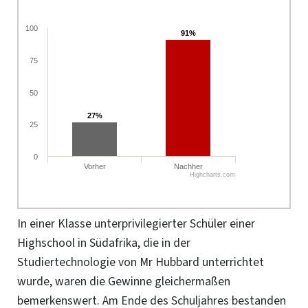
100
91%
91%
75
50
27%
27%
25
0
Vorher
Nachher
Highcharts.com
In einer Klasse unterprivilegierter Schüler einer
Highschool in Südafrika, die in der
Studiertechnologie von Mr Hubbard unterrichtet
wurde, waren die Gewinne gleichermaßen
bemerkenswert. Am Ende des Schuljahres bestanden