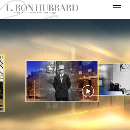
E
I
P
K
N
A
H
U
R
F
A
U
F
I
N
I
B
F
T
E
Ü
I
R
L
E
E
R
O
Ü
V
N
H
N
A
H
G
R
E
T
E
E
R
N
S
R
E
R
J
U
S
J
U
T
A
O
R
I
H
A
S
H
N
E
T
R
T
H
R
E
R
G
Ä
E
R
N
T
O
E
P
VIDEO
ANSCHAUEN