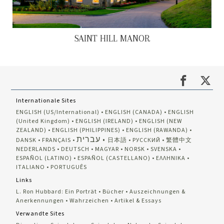
SAINT HILL MANOR
Internationale Sites
ENGLISH (US/International)
ENGLISH (CANADA)
ENGLISH
(United Kingdom)
ENGLISH (IRELAND)
ENGLISH (NEW
ZEALAND)
ENGLISH (PHILIPPINES)
ENGLISH (RAWANDA)
עברית
DANSK
FRANÇAIS
日本語
РУССКИЙ
繁體中文
NEDERLANDS
DEUTSCH
MAGYAR
NORSK
SVENSKA
ESPAÑOL (LATINO)
ESPAÑOL (CASTELLANO)
ΕΛΛΗΝΙΚA
ITALIANO
PORTUGUÊS
Links
L. Ron Hubbard: Ein Porträt
Bücher
Auszeichnungen &
Anerkennungen
Wahrzeichen
Artikel & Essays
Verwandte Sites