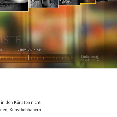
G
VIDEO
ANSCHAUEN
ISTE
RE
DER PHILANTHROP
Einführung
abspielen
 in den Künsten nicht
enen, Kunstliebhabern