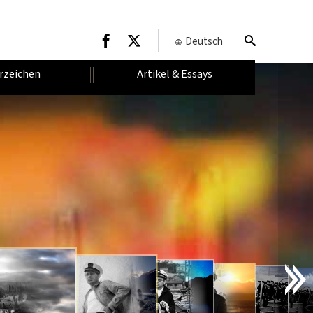
Deutsch
rzeichen
Artikel & Essays
E
I
N
F
Ü
H
R
U
N