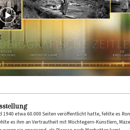
R
N
T
O
E
P
g
OBIOGRAFISCHE ZEITLE
ENTEUER
DIE
FORSCHUNG
UNIVERSITÄTSJAHRE
AUTOR
KRIEGSJAH
sstellung
 1940 etwa 60.000 Seiten veröffentlicht hatte, fehlte es Ron
fehlte es ihm an Vertrautheit mit Möchtegern-Künstlern, Mäz