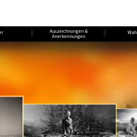
Auszeichnungen &
er
Wah
Anerkennungen
P
K
A
H
U
R
U
A
I
N
F
I
B
F
T
E
I
L
R
E
E
R
O
Ü
V
N
N
A
H
G
R
E
T
E
E
N
S
R
E
R
J
U
S
J
T
A
O
R
I
H
A
S
H
E
R
T
T
H
R
E
R
Ä
E