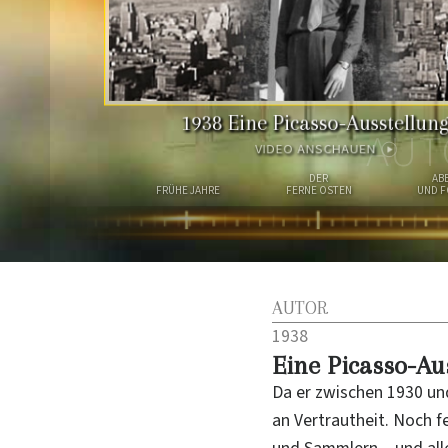
1938
Eine Picasso-Ausstellun
AUT
VIDEO ANSCHAUEN
DER
AB
FRÜHE JAHRE
FERNE OSTEN
UND 
AUTOR
1938
Eine Picasso-Au
Da er zwischen 1930 und
an Vertrautheit. Noch 